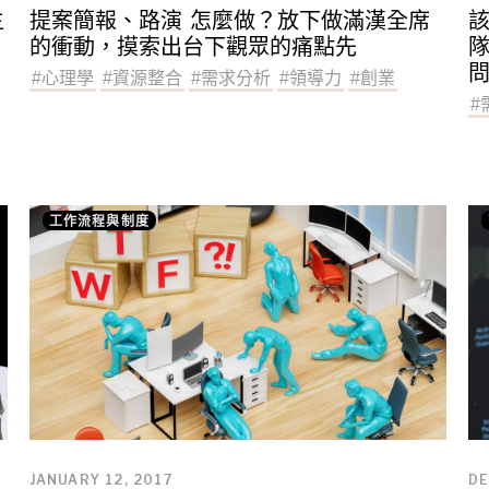
主
提案簡報、路演 怎麼做？放下做滿漢全席
的衝動，摸索出台下觀眾的痛點先
隊
#
心理學
#
資源整合
#
需求分析
#
領導力
#
創業
#
工作流程與制度
JANUARY 12, 2017
DE