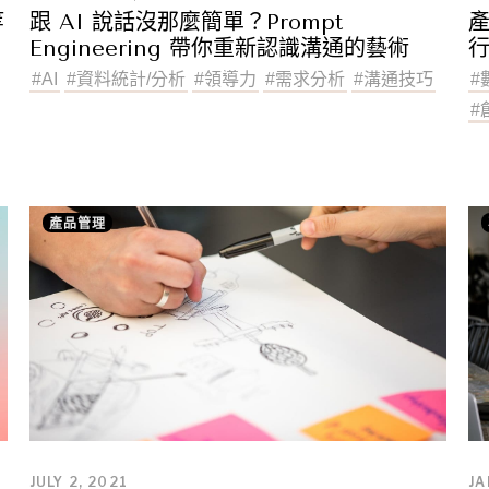
等
跟 AI 說話沒那麼簡單？Prompt
Engineering 帶你重新認識溝通的藝術
#
AI
#
資料統計/分析
#
領導力
#
需求分析
#
溝通技巧
#
#
產品管理
JULY 2, 2021
JA