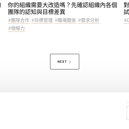
的
你的組織需要大改造嗎？先確認組織內各個
團隊的認知與目標差異
試
#
團隊合作
#
目標管理
#
職場關係
#
需求分析
#
#
領導力
NEXT
S