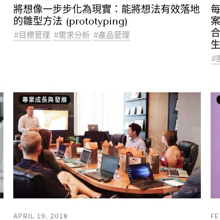
將想像一步步化為現實：能將想法有效落地
每
的雛型方法 (prototyping)
案
合
#
目標管理
#
需求分析
#
產品管理
#
專業成長與發展
APRIL 19, 2018
FE