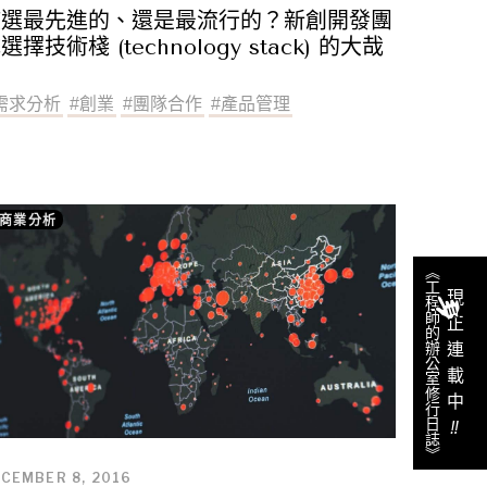
該選最先進的、還是最流行的？新創開發團
選擇技術棧 (technology stack) 的大哉
問
需求分析
#
創業
#
團隊合作
#
產品管理
商業分析
《工程師的辦公室修行日誌》
現正連載中
‼︎
CEMBER 8, 2016