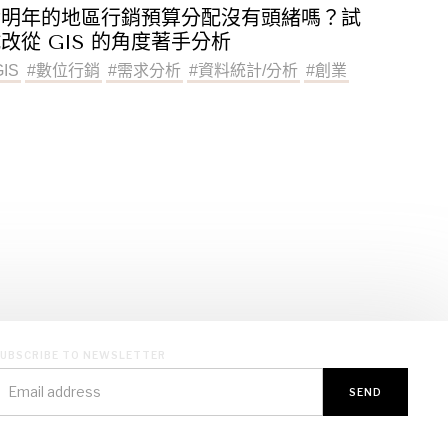
對明年的地區行銷預算分配沒有頭緒嗎？試
改從 GIS 的角度著手分析
GIS
#
數位行銷
#
需求分析
#
資料統計/分析
#
創業
UBSCRIBE TO NEWSLETTER