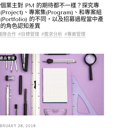
個業主對 PM 的期待都不一樣？探究專
(Project)、專案集(Program)、和專案組
(Portfolio) 的不同，以及招募過程當中產
生的角色認知差異
團隊合作
#
目標管理
#
需求分析
#
專案管理
產品管理
BRUARY 28, 2018