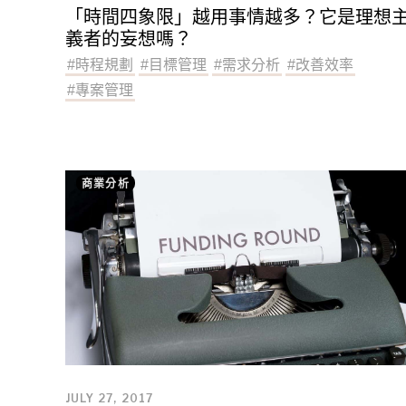
「時間四象限」越用事情越多？它是理想
義者的妄想嗎？
#
時程規劃
#
目標管理
#
需求分析
#
改善效率
#
專案管理
商業分析
JULY 27, 2017