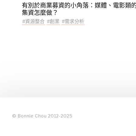
有別於商業募資的小角落：媒體、電影類
集資怎麼做？
#
資源整合
#
創業
#
需求分析
© Bonnie Chou 2012-2025