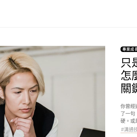
專業成
只
怎
關
你曾經
了一句
硬。或是
#
溝通