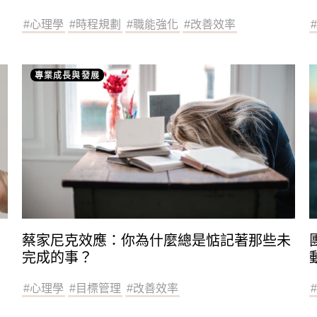
#
心理學
#
時程規劃
#
職能強化
#
改善效率
專業成長與發展
蔡家尼克效應：你為什麼總是惦記著那些未
完成的事？
#
心理學
#
目標管理
#
改善效率