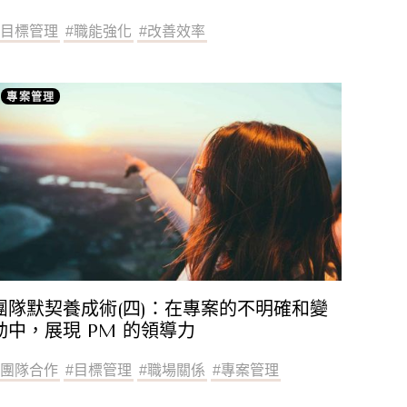
#
目標管理
#
職能強化
#
改善效率
專案管理
團隊默契養成術(四)：在專案的不明確和變
動中，展現 PM 的領導力
#
團隊合作
#
目標管理
#
職場關係
#
專案管理