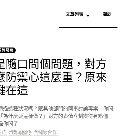
文章列表
關於
長與發展
是隨口問個問題，對方
麼防禦心這麼重？原來
鍵在這
遇過這種狀況嗎？跟其他部門的同事討論專案，你問
「為什麼要這樣做？」對方的表情立刻變得有點僵
你問了...
技巧
#
職場關係
#
團隊合作