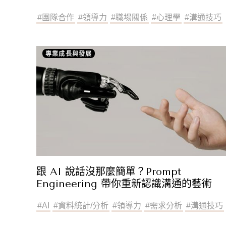
#
團隊合作
#
領導力
#
職場關係
#
心理學
#
溝通技巧
專業成長與發展
跟 AI 說話沒那麼簡單？Prompt
Engineering 帶你重新認識溝通的藝術
#
AI
#
資料統計/分析
#
領導力
#
需求分析
#
溝通技巧