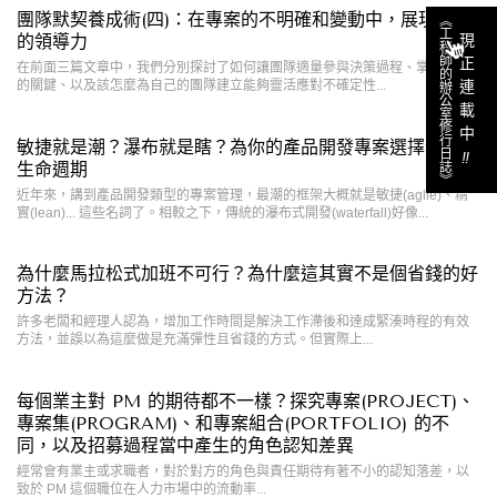
團隊默契養成術(四)：在專案的不明確和變動中，展現 PM
《工程師的辦公室修行日誌》
的領導力
現正連載中
在前面三篇文章中，我們分別探討了如何讓團隊適量參與決策過程、掌握溝通
的關鍵、以及該怎麼為自己的團隊建立能夠靈活應對不確定性...
敏捷就是潮？瀑布就是瞎？為你的產品開發專案選擇合適的
‼︎
生命週期
近年來，講到產品開發類型的專案管理，最潮的框架大概就是敏捷(aglie)、精
實(lean)... 這些名詞了。相較之下，傳統的瀑布式開發(waterfall)好像...
為什麼馬拉松式加班不可行？為什麼這其實不是個省錢的好
方法？
許多老闆和經理人認為，增加工作時間是解決工作滯後和達成緊湊時程的有效
方法，並誤以為這麼做是充滿彈性且省錢的方式。但實際上...
每個業主對 PM 的期待都不一樣？探究專案(PROJECT)、
專案集(PROGRAM)、和專案組合(PORTFOLIO) 的不
同，以及招募過程當中產生的角色認知差異
經常會有業主或求職者，對於對方的角色與責任期待有著不小的認知落差，以
致於 PM 這個職位在人力市場中的流動率...