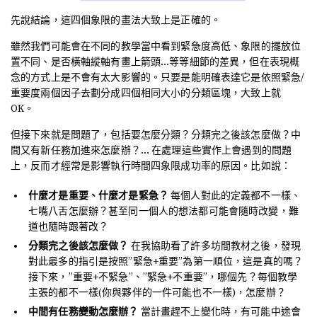
先說結論，這四個象限的畫法大致上是正確的。
雖然我們可能會在不同的教學當中看到緊急度高低、象限的擺放位
置不同、是否橫軸縱軸有畫上箭頭…等等細節的差異，但在表現概
念的方式上是不會有太大影響的。只要是能明確表達它是依照緊急/
重要度兩個因子去劃分成四個相同大小的分類區塊，大致上就
OK。
但接下來就是問題了，包括要怎麼分類？分類完之後該怎麼做？中
間又有新任務加進來怎麼辦？… 在處理這些實作上會遇到的問題
上，反而才經常是影響執行時間四象限成功率的原因。比如說：
什麼才是重要、什麼才是緊急？
每個人對此的定義都不一樣、
七嘴八舌怎麼辦？甚至同一個人的想法都可能會隨時改變，難
道也隨時跟著改？
分類完之後該怎麼做？
在我協助看了許多坊間教材之後，發現
對此最多的指引是按照”緊急+重要”為第一順位，這是真的嗎？
接下來，”重要+不緊急”、”緊急+不重要”，哪個先？每個教學
主張的都不一樣(你與夥伴的一件可能也不一樣)，怎麼辦？
中間有任務變動怎麼辦？
當計畫趕不上變化時，有可能中途會