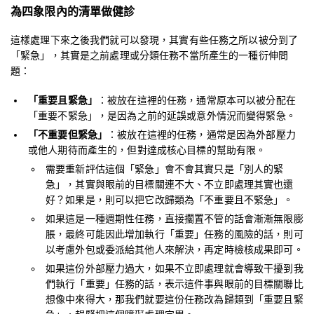
為四象限內的清單做健診
這樣處理下來之後我們就可以發現，其實有些任務之所以被分到了
「緊急」，其實是之前處理或分類任務不當所產生的一種衍伸問
題：
「重要且緊急」
：被放在這裡的任務，通常原本可以被分配在
「重要不緊急」，是因為之前的延誤或意外情況而變得緊急。
「不重要但緊急」
：被放在這裡的任務，通常是因為外部壓力
或他人期待而產生的，但對達成核心目標的幫助有限。
需要重新評估這個「緊急」會不會其實只是「別人的緊
急」，其實與眼前的目標關連不大、不立即處理其實也還
好？如果是，則可以把它改歸類為「不重要且不緊急」。
如果這是一種週期性任務，直接擱置不管的話會漸漸無限膨
脹，最終可能因此增加執行「重要」任務的風險的話，則可
以考慮外包或委派給其他人來解決，再定時檢核成果即可。
如果這份外部壓力過大，如果不立即處理就會導致干擾到我
們執行「重要」任務的話，表示這件事與眼前的目標關聯比
想像中來得大，那我們就要這份任務改為歸類到「重要且緊