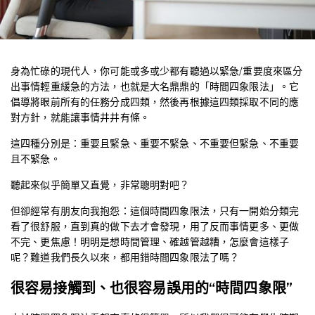
身為忙碌的現代人，你可能或多或少都有聽過以緊急/重要度來區分
出事情輕重緩急的方法，也就是大名鼎鼎的「時間四象限法」。它
倡導將眼前所有的任務分成四類，然後再根據這四類採取不同的應
對方針，就能讓事情井井有條。
這四種分別是：重要且緊急、重要不緊急、不重要但緊急、不重要
且不緊急。
聽起來似乎簡單又直覺，非常聰明對吧？
但卻經常有朋友向我抱怨：這個時間四象限法，只有一開始分類完
看了很舒服，直到真的做下去才會發現，用了反而事情更多、更做
不完、更焦慮！明明是想時間管理、確越管越糟，怎麼會這樣子
呢？難道我們長久以來，都用錯時間四象限法了嗎？
很容易接觸到、也很容易誤用的“時間四象限”