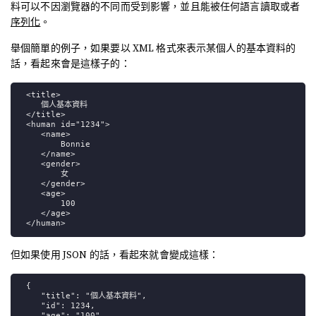
料可以不因瀏覽器的不同而受到影響，並且能被任何語言讀取或者
序列化
。
舉個簡單的例子，如果要以 XML 格式來表示某個人的基本資料的
話，看起來會是這樣子的：
<title>
個人基本資料
</title>
<human id="1234">
<name>
Bonnie
</name>
<gender>
女
</gender>
<age>
100
</age>
</human>
但如果使用 JSON 的話，看起來就會變成這樣：
{
"title": "個人基本資料",
"id": 1234,
"age": "100",