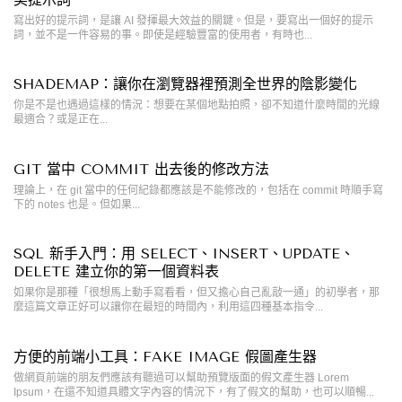
寫出好的提示詞，是讓 AI 發揮最大效益的關鍵。但是，要寫出一個好的提示
詞，並不是一件容易的事。即使是經驗豐富的使用者，有時也...
SHADEMAP：讓你在瀏覽器裡預測全世界的陰影變化
你是不是也遇過這樣的情況：想要在某個地點拍照，卻不知道什麼時間的光線
最適合？或是正在...
GIT 當中 COMMIT 出去後的修改方法
理論上，在 git 當中的任何紀錄都應該是不能修改的，包括在 commit 時順手寫
下的 notes 也是。但如果...
SQL 新手入門：用 SELECT、INSERT、UPDATE、
DELETE 建立你的第一個資料表
如果你是那種「很想馬上動手寫看看，但又擔心自己亂敲一通」的初學者，那
麼這篇文章正好可以讓你在最短的時間內，利用這四種基本指令...
方便的前端小工具：FAKE IMAGE 假圖產生器
做網頁前端的朋友們應該有聽過可以幫助預覽版面的假文產生器 Lorem
Ipsum，在還不知道具體文字內容的情況下，有了假文的幫助，也可以順暢...