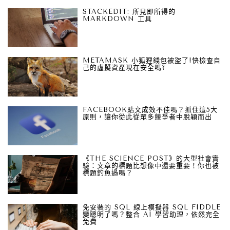
STACKEDIT: 所見即所得的
MARKDOWN 工具
METAMASK 小狐狸錢包被盜了!快檢查自
己的虛擬資產現在安全嗎?
FACEBOOK貼文成效不佳嗎？抓住這5大
原則，讓你從此從眾多競爭者中脫穎而出
《THE SCIENCE POST》的大型社會實
驗：文章的標題比想像中還要重要！你也被
標題釣魚過嗎？
免安裝的 SQL 線上模擬器 SQL FIDDLE
變聰明了嗎？整合 AI 學習助理，依然完全
免費