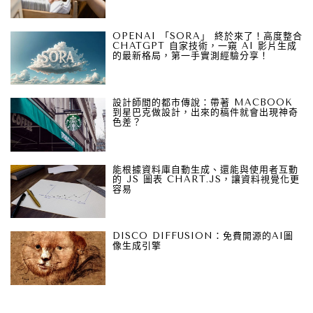
OPENAI 「SORA」 終於來了！高度整合
CHATGPT 自家技術，一窺 AI 影片生成
的最新格局，第一手實測經驗分享！
設計師間的都市傳說：帶著 MACBOOK
到星巴克做設計，出來的稿件就會出現神奇
色差？
能根據資料庫自動生成、還能與使用者互動
的 JS 圖表 CHART.JS，讓資料視覺化更
容易
DISCO DIFFUSION：免費開源的AI圖
像生成引擎