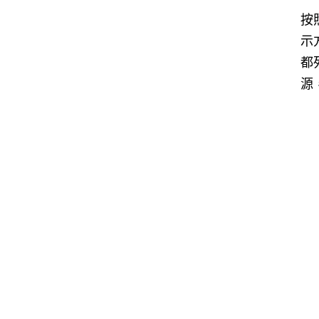
按
示
都
源