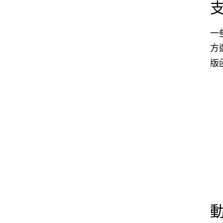
一
方
版