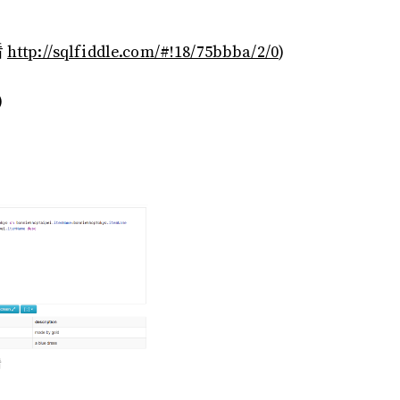
看
http://sqlfiddle.com/#!18/75bbba/2/0
)
)
看