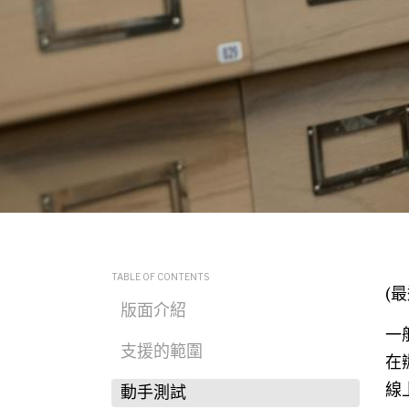
TABLE OF CONTENTS
(最
版面介紹
一
支援的範圍
在
線
動手測試