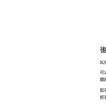
SQ
可
關
如
抓