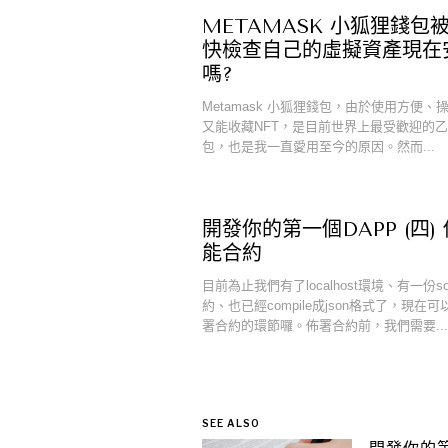
METAMASK 小狐狸錢包被
快檢查自己的虛擬資產現在
嗎?
Metamask 小狐狸錢包，由於使用方便、
又能收藏NFT，是目前世界上最受歡迎的
包，也是我一直愛用至今的原因。然而...
開發你的第一個DAPP (四)
能合約
目前為止我們有了localhost環境、有一份soli
約、也已經compile成json格式了，現在
署合約的環節囉。佈署合約前，我們需要...
SEE ALSO