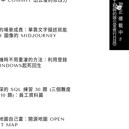
《工程師的辦公室修行日誌》
 當中 COMMIT 出去後的修改方
現正連載中
的場景成真：單靠文字描述就能
I 圖像的 MIDJOURNEY
‼︎
機時不用重灌的方法：利用登錄
INDOWS起死回生
的 SQL 練習 30 題 (三個難度
10 題)：員工資料篇
地圖自己畫：開源地圖 OPEN
ET MAP