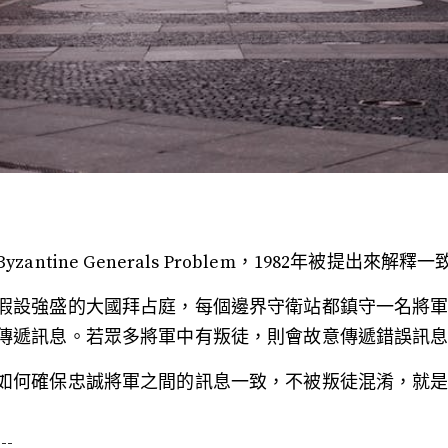
Byzantine Generals Problem，1982年被提出
假設強盛的大國拜占庭，每個邊界守衛站都鎮守一名將
傳遞訊息。若眾多將軍中有叛徒，則會故意傳遞錯誤訊
如何確保忠誠將軍之間的訊息一致，不被叛徒混淆，就是
---