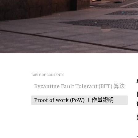
TABLE OF CONTENTS
Byzantine Fault Tolerant (BFT) 算法
Proof of work (PoW) 工作量證明