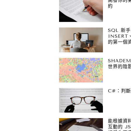
開發你的第
約
SQL 新
INSERT
的第一個
SHADE
世界的陰
C#：判
能根據資
互動的 JS