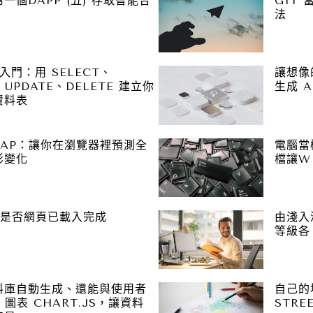
一個DAPP (五) 存取智能合
GIT
法
手入門：用 SELECT、
讓想像
、UPDATE、DELETE 建立你
生成 A
資料表
MAP：讓你在瀏覽器裡預測全
電腦當
影變化
檔讓W
斷是否網頁已載入完成
由淺入深
等級各 
料庫自動生成、還能與使用者
自己的
 圖表 CHART.JS，讓資料
STRE