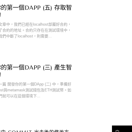
的第一個DAPP (五) 存取智
約
章中，我們已經在localhost部屬好合約，
了合約的地址。合約只存在在測試環境中，
中斷了localhost，則需要...
的第一個DAPP (三) 產生智
約
篇 開發你的第一個DApp (二) 中，準備好
host與metamask測試錢包及ETH測試幣。如
們就可以在這個環境下...