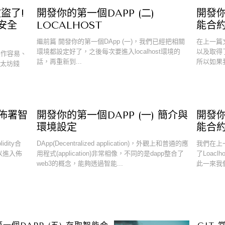
盜了!
開發你的第一個DAPP (二)
開發你
安全
LOCALHOST
能合
繼前篇 開發你的第一個DApp (一)，我們已經把相關
在上一篇文
環境都設定好了，之後每次要進入localhost環境的
以及取得
操作容易、
話，再重新到...
所以如果我們
乙太坊錢
 佈署智
開發你的第一個DAPP (一) 簡介與
開發你
環境設定
能合
dity合
DApp(Decentralized application)，外觀上和普通的應
我們在上一
可以進入佈
用程式(application)非常相像，不同的是dapp整合了
了Loacl
web3的概念，能夠透過智能...
此一來我