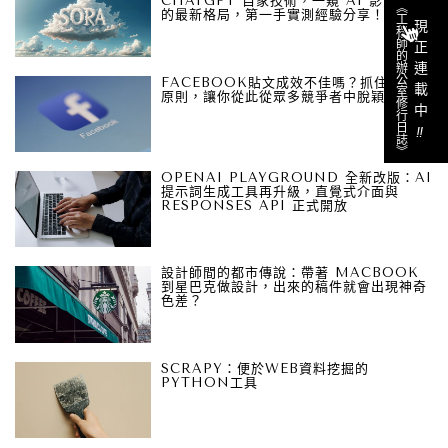
CHATGPT 自家技術，一窺 AI 影片生成
《工程師的辦公室修行日誌》
的最新格局，第一手實測經驗分享！
現正連載中
FACEBOOK貼文成效不佳嗎？抓住這5大
原則，讓你從此從眾多競爭者中脫穎而出
‼︎
OPENAI PLAYGROUND 全新改版：AI
提示詞生成工具再升級，直覺式介面與
RESPONSES API 正式開放
設計師間的都市傳說：帶著 MACBOOK
到星巴克做設計，出來的稿件就會出現神奇
色差？
SCRAPY：便於WEB資料挖掘的
PYTHON工具