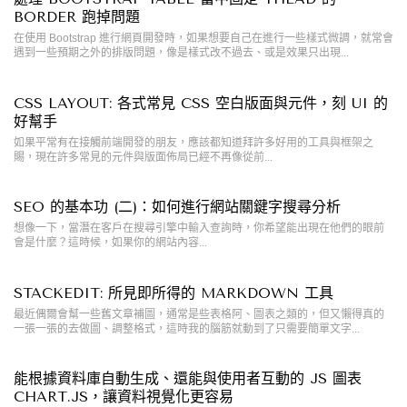
BORDER 跑掉問題
在使用 Bootstrap 進行網頁開發時，如果想要自己在進行一些樣式微調，就常會
遇到一些預期之外的排版問題，像是樣式改不過去、或是效果只出現...
CSS LAYOUT: 各式常見 CSS 空白版面與元件，刻 UI 的
好幫手
如果平常有在接觸前端開發的朋友，應該都知道拜許多好用的工具與框架之
賜，現在許多常見的元件與版面佈局已經不再像從前...
SEO 的基本功 (二)：如何進行網站關鍵字搜尋分析
想像一下，當潛在客戶在搜尋引擎中輸入查詢時，你希望能出現在他們的眼前
會是什麼？這時候，如果你的網站內容...
STACKEDIT: 所見即所得的 MARKDOWN 工具
最近偶爾會幫一些舊文章補圖，通常是些表格阿、圖表之類的，但又懶得真的
一張一張的去做圖、調整格式，這時我的腦筋就動到了只需要簡單文字...
能根據資料庫自動生成、還能與使用者互動的 JS 圖表
CHART.JS，讓資料視覺化更容易