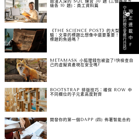
由淺入深的 SQL 練習 30 題 (三個難度等
級各 10 題)：員工資料篇
《工程師的辦公室修行日誌》
現正連載中
《THE SCIENCE POST》的大型社會實
驗：文章的標題比想像中還要重要！你也被
標題釣魚過嗎？
‼︎
METAMASK 小狐狸錢包被盜了!快檢查自
己的虛擬資產現在安全嗎?
BOOTSTRAP 排版技巧：確保 ROW 中
不同欄位的子元素高度對齊
開發你的第一個DAPP (四) 佈署智能合約