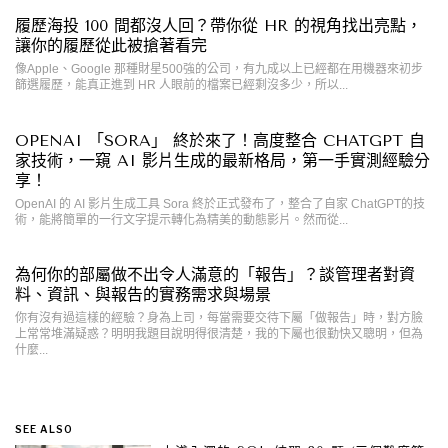
履歷海投 100 間都沒人回？帶你從 HR 的視角找出亮點，
讓你的履歷從此被搶著看完
像Apple、Google 那種財星500強的公司，有九成以上已經都在用機器來初步
篩選履歷，能真正進到 HR 人眼前的檔案已經剩沒多少，所以...
OPENAI 「SORA」 終於來了！高度整合 CHATGPT 自
家技術，一窺 AI 影片生成的最新格局，第一手實測經驗分
享！
OpenAI 的 AI 影片生成工具 Sora 終於正式發布了，整合了自家 ChatGPT的技
術，能將簡單的一行文字提示轉化為精美的動態影片。然而從...
為何你的部屬做不出令人滿意的「報告」？談管理者對資
料、資訊、與報告的實務需求與場景
你有沒有過這樣的經驗？身為上司，每當需要交待下屬「做報告」時，對方臉
上常常堆滿疑惑？明明我題目說明得很清楚，我的下屬也很勤快又聰明，但為
什麼...
SEE ALSO