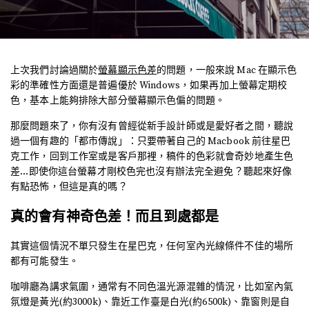
上次我們討論過關於
螢幕顯示色差
的問題，一般來說 Mac 在顯示色
彩的準確性方面還是普遍優於 Windows，如果再加上螢幕定期校
色，基本上能夠排除大部分螢幕顯示色偏的問題。
那麼問題來了，你有沒有曾經從新手設計師或是愛好者之間，聽說
過一個有趣的「都市傳說」：只要帶著自己的 Macbook 前往星巴
克工作，回到工作室或是客戶那裡，稿件的色彩就會奇妙地產生色
差...即使你這台螢幕才剛校色完也沒有辦法完全避免？聽起來好像
有點恐怖，但這是真的嗎？
真的會有神奇色差！而且到處都是
其實這個情況不單只發生在星巴克，任何室內光線條件不佳的場所
都有可能發生。
咖啡廳為講求氣圍，通常有不同色溫光源混雜的情況，比如室內氣
氛燈是黃光(約3000k)、靠近工作臺是白光(約6500k)、靠窗則是自