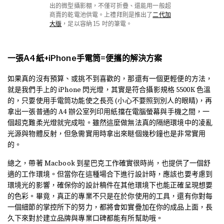
出的微型攝影棚，不僅可折疊、還能用一般超
商賣的乾電池供電。上禮拜則是推出了
二代加
大版
，足以容納 15 吋的筆電。
一張A4紙+iPhone手電筒=便攜的解決方案
如果真的沒有預算、或挑不到喜歡的，那還有一個更輕便的方法，
就是我們手上的 iPhone 閃光燈，其實是符合攝影規格 5500K 色溫
的，只要使用手電筒功能使之長亮 (小心不要照到別人的眼睛)，再
拿出一張普通的 A4 辦公室列印用紙擋在電腦螢幕與手機之間，一
個超克難柔光燈就完成啦。雖然這麼做無法真的隔絕環境中的凌亂
光源與物體反射，但急需實用時拿出來瞇個幾秒鐘也是非常實用
的。
總之，帶著 Macbook 到星巴克工作確實很時尚，也提供了一個舒
適的工作環境。但當你在這種場合下進行設計時，應該也要考慮到
環境光的影響，確保你的設計稿件在其他環境下也能正確呈現想要
的色彩。畢竟，真正的專業不只是在於你使用的工具，還有你對每
一個細節的掌控所下的努力，都將會如實疊加在你的成品上面，長
久下來對於建立品牌與專業口碑都能有所幫助哦。