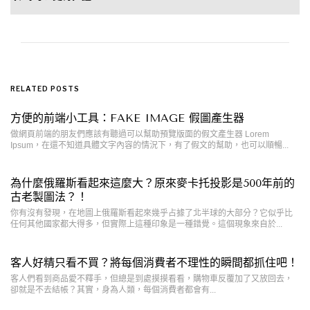
RELATED POSTS
方便的前端小工具：FAKE IMAGE 假圖產生器
做網頁前端的朋友們應該有聽過可以幫助預覽版面的假文產生器 Lorem
Ipsum，在還不知道具體文字內容的情況下，有了假文的幫助，也可以順暢...
為什麼俄羅斯看起來這麼大？原來麥卡托投影是500年前的
古老製圖法？！
你有沒有發現，在地圖上俄羅斯看起來幾乎占據了北半球的大部分？它似乎比
任何其他國家都大得多，但實際上這種印象是一種錯覺。這個現象來自於...
客人好精只看不買？將每個消費者不理性的瞬間都抓住吧！
客人們看到商品愛不釋手，但總是到處摸摸看看，購物車反覆加了又放回去，
卻就是不去結帳？其實，身為人類，每個消費者都會有...