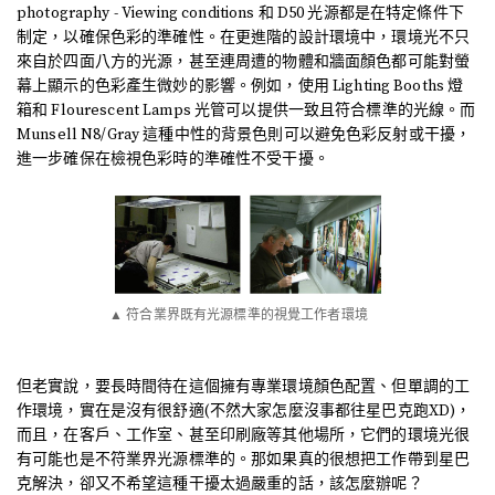
photography - Viewing conditions 和 D50 光源都是在特定條件下
制定，以確保色彩的準確性。在更進階的設計環境中，環境光不只
來自於四面八方的光源，甚至連周遭的物體和牆面顏色都可能對螢
幕上顯示的色彩產生微妙的影響。例如，使用 Lighting Booths 燈
箱和 Flourescent Lamps 光管可以提供一致且符合標準的光線。而
Munsell N8/Gray 這種中性的背景色則可以避免色彩反射或干擾，
進一步確保在檢視色彩時的準確性不受干擾。
▲ 符合業界既有光源標準的視覺工作者環境
但老實說，要長時間待在這個擁有專業環境顏色配置、但單調的工
作環境，實在是沒有很舒適(不然大家怎麼沒事都往星巴克跑XD)，
而且，在客戶、工作室、甚至印刷廠等其他場所，它們的環境光很
有可能也是不符業界光源標準的。那如果真的很想把工作帶到星巴
克解決，卻又不希望這種干擾太過嚴重的話，該怎麼辦呢？