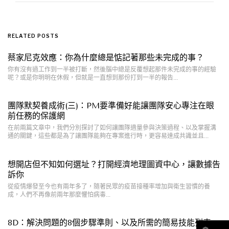
RELATED POSTS
蔡家尼克效應：你為什麼總是惦記著那些未完成的事？
你有沒有過工作到一半被打斷，然後腦中總是反覆想起那件未完成的事的經驗
呢？或是你明明在休假，但就是一直想到那份打到一半的報告...
團隊默契養成術(三)：PM要準備好能讓團隊安心專注在眼
前任務的保護網
在前兩篇文章中，我們分別探討了如何讓團隊適量參與決策過程、以及掌握溝
通的關鍵，這些都是為了讓團隊能夠在專案進行時，更容易達成共識並且...
想開店但不知如何選址？打開經濟地理圖資中心，讓數據告
訴你
從疫情爆發至今也有兩年多了，隨著民眾的疫苗接種率增加與衛生習慣的養
成，人們不再像前兩年那麼懼怕病毒...
8D：解決問題的8個步驟準則、以及所需的簡易技能列表