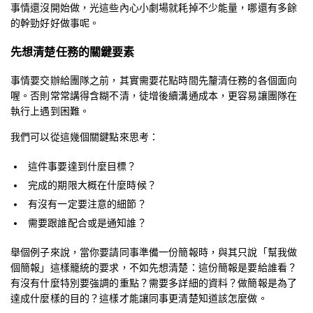
事情還沒開始做，光這些內心小劇場就耗掉不少能量，哪還有多餘
的幹勁好好做事呢。
先想清楚任務的關鍵要素
事情要交辦給團隊之前，其實需要花點時間先釐清任務的各個面向
喔。否則常常講得含糊不清，徒增後續溝通成本，更容易讓團隊在
執行上遇到困難。
我們可以從這幾個關鍵點來思考：
這件事要達到什麼目標？
完成的期限大概在什麼時候？
有沒有一定要注意的細節？
需要跟誰配合或是通知誰？
舉個例子來說，當你要請同事準備一份簡報時，與其只說「幫我做
個簡報」這樣籠統的要求，不如先想清楚：這份簡報是要給誰看？
有沒有什麼特別要強調的重點？需要多詳細的資料？做簡報是為了
達成什麼樣的目的？這樣才能讓同事更清楚知道該怎麼做。