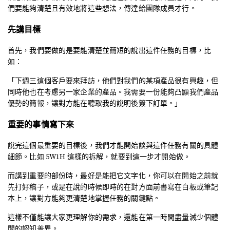
們要能夠清楚且有效地將這些想法，傳達給團隊成員才行。
先講目標
首先，我們要做的是要能清楚並簡短的說出這件任務的目標，比
如：
「下週三這個客戶要來拜訪，他們對我們的某項產品很有興趣，但
同時他也在考慮另一家企業的產品。我需要一份能夠凸顯我們產品
優勢的簡報，讓對方能在聽取我的說明後簽下訂單。」
重要的事情寫下來
說完這個最重要的目標後，我們才能開始談與這件任務有關的具體
細節。比如 5W1H 這樣的拆解，就要到這一步才開始做。
而講到重要的部份時，最好是能把它文字化，你可以在開始之前就
先打好稿子，或是在說的時候即時的在對方面前書寫在白板或筆記
本上，讓對方能夠更清楚地掌握任務的關鍵點。
這樣不僅能讓大家更理解你的需求，還能在第一時間盡量減少個體
間的認知差異。