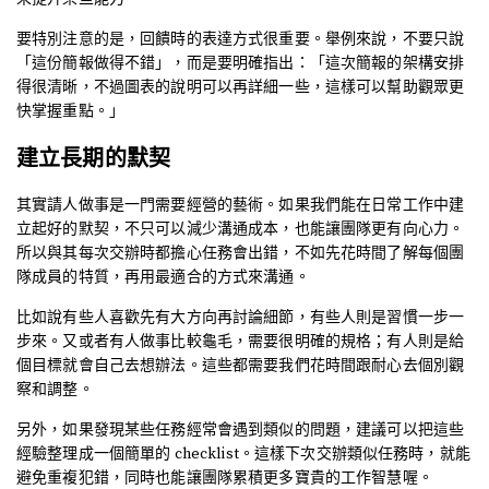
要特別注意的是，回饋時的表達方式很重要。舉例來說，不要只說
「這份簡報做得不錯」，而是要明確指出：「這次簡報的架構安排
得很清晰，不過圖表的說明可以再詳細一些，這樣可以幫助觀眾更
快掌握重點。」
建立長期的默契
其實請人做事是一門需要經營的藝術。如果我們能在日常工作中建
立起好的默契，不只可以減少溝通成本，也能讓團隊更有向心力。
所以與其每次交辦時都擔心任務會出錯，不如先花時間了解每個團
隊成員的特質，再用最適合的方式來溝通。
比如說有些人喜歡先有大方向再討論細節，有些人則是習慣一步一
步來。又或者有人做事比較龜毛，需要很明確的規格；有人則是給
個目標就會自己去想辦法。這些都需要我們花時間跟耐心去個別觀
察和調整。
另外，如果發現某些任務經常會遇到類似的問題，建議可以把這些
經驗整理成一個簡單的 checklist。這樣下次交辦類似任務時，就能
避免重複犯錯，同時也能讓團隊累積更多寶貴的工作智慧喔。