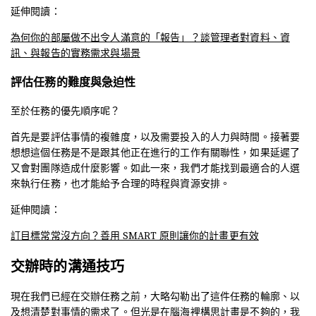
延伸閱讀：
為何你的部屬做不出令人滿意的「報告」？談管理者對資料、資
訊、與報告的實務需求與場景
評估任務的難度與急迫性
至於任務的優先順序呢？
首先是要評估事情的複雜度，以及需要投入的人力與時間。接著要
想想這個任務是不是跟其他正在進行的工作有關聯性，如果延遲了
又會對團隊造成什麼影響。如此一來，我們才能找到最適合的人選
來執行任務，也才能給予合理的時程與資源安排。
延伸閱讀：
訂目標常常沒方向？善用 SMART 原則讓你的計畫更有效
交辦時的溝通技巧
現在我們已經在交辦任務之前，大略勾勒出了這件任務的輪廓、以
及想清楚對事情的需求了。但光是在腦海裡構思計畫是不夠的，我