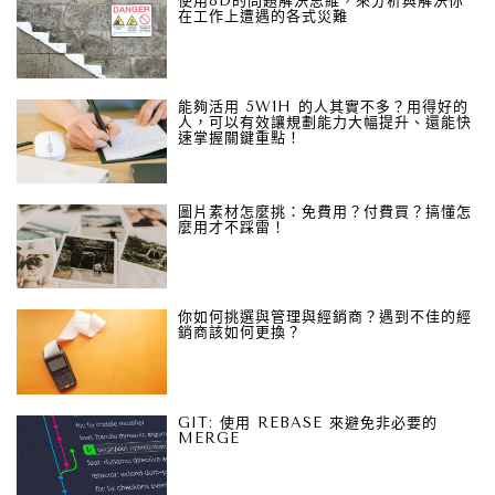
使用8D的問題解決思維，來分析與解決你
在工作上遭遇的各式災難
能夠活用 5W1H 的人其實不多？用得好的
人，可以有效讓規劃能力大幅提升、還能快
速掌握關鍵重點！
圖片素材怎麼挑：免費用？付費買？搞懂怎
麼用才不踩雷！
你如何挑選與管理與經銷商？遇到不佳的經
銷商該如何更換？
GIT: 使用 REBASE 來避免非必要的
MERGE