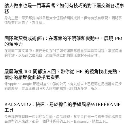
請人做事也是一門專業嗎？如何有技巧的對下屬交辦各項事
務
身為主管，每天都要指派各種大小任務給團隊成員。但你有沒有發現，明明事
情就交代出去了，為什麼...
團隊默契養成術(四)：在專案的不明確和變動中，展現 PM
的領導力
在前面三篇文章中，我們分別探討了如何讓團隊適量參與決策過程、掌握溝通
的關鍵、以及該怎麼為自己的團隊建立能夠靈活應對不確定性...
履歷海投 100 間都沒人回？帶你從 HR 的視角找出亮點，
讓你的履歷從此被搶著看完
像Apple、Google 那種財星500強的公司，有九成以上已經都在用機器來初步
篩選履歷，能真正進到 HR 人眼前的檔案已經剩沒多少，所以...
BALSAMIQ：快速、易於操作的手繪風格WIREFRAME
工具
今天我們來聊聊一個對於設計師、產品經理，甚至是任何一位需要快速構思產
品原型的人來說，都是一個極佳選擇的工具 -- Balsamiq。這款工具...