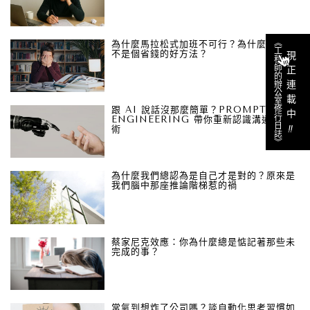
《工程師的辦公室修行日誌》
為什麼馬拉松式加班不可行？為什麼這其實
不是個省錢的好方法？
現正連載中
跟 AI 說話沒那麼簡單？PROMPT
ENGINEERING 帶你重新認識溝通的藝
‼︎
術
為什麼我們總認為是自己才是對的？原來是
我們腦中那座推論階梯惹的禍
蔡家尼克效應：你為什麼總是惦記著那些未
完成的事？
常氣到想炸了公司嗎？談自動化思考習慣如