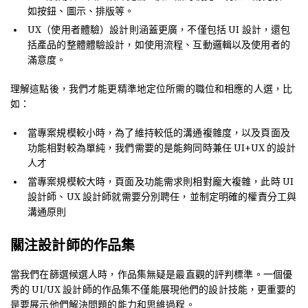
如按鈕、圖示、排版等。
UX（使用者體驗）設計則涵蓋更廣，不僅包括 UI 設計，還包
括產品的整體體驗設計，如使用流程、互動邏輯以及使用者的
滿意度。
理解這點後，我們才能更精準地定位所需的職位和相應的人選，比
如：
當專案規模較小時，為了維持較低的溝通複雜度，以及頁面及
功能相對較為單純，我們需要的是能夠同時兼任 UI+UX 的設計
人才
當專案規模較大時，頁面及功能需求則相對龐大複雜，此時 UI
設計師、UX 設計師就需要分別聘任，並制定明確的權責分工與
溝通原則
關注設計師的作品集
當我們在篩選候選人時，作品集無疑是最直觀的評判標準。一個優
秀的 UI/UX 設計師的作品集不僅能展現他們的設計技能，更重要的
是要展示他們解決問題的能力和思維過程。