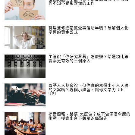
何不知不覺影響你的工作
職場進修總是感覺事倍功半嗎？破解個人化
學習的黃金公式
主管說「你研究看看」怎麼辦？給選項比等
答案更有效的三個原因
母語人人都會說，但你真的寫得出引人入勝
的文案嗎？幾個小練習，讓你文字力 UP
UP!
提案簡報、路演 怎麼做？放下做滿漢全席的
衝動，摸索出台下觀眾的痛點先