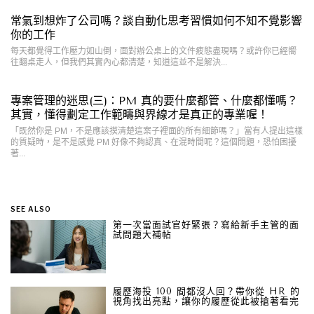
常氣到想炸了公司嗎？談自動化思考習慣如何不知不覺影響
你的工作
每天都覺得工作壓力如山倒，面對辦公桌上的文件疲態盡現嗎？或許你已經嚮
往翻桌走人，但我們其實內心都清楚，知道這並不是解決...
專案管理的迷思(三)：PM 真的要什麼都管、什麼都懂嗎？
其實，懂得劃定工作範疇與界線才是真正的專業喔！
「既然你是 PM，不是應該摸清楚這案子裡面的所有細節嗎？」當有人提出這樣
的質疑時，是不是感覺 PM 好像不夠認真、在混時間呢？這個問題，恐怕困擾
著...
SEE ALSO
第一次當面試官好緊張？寫給新手主管的面
試問題大補帖
履歷海投 100 間都沒人回？帶你從 HR 的
視角找出亮點，讓你的履歷從此被搶著看完