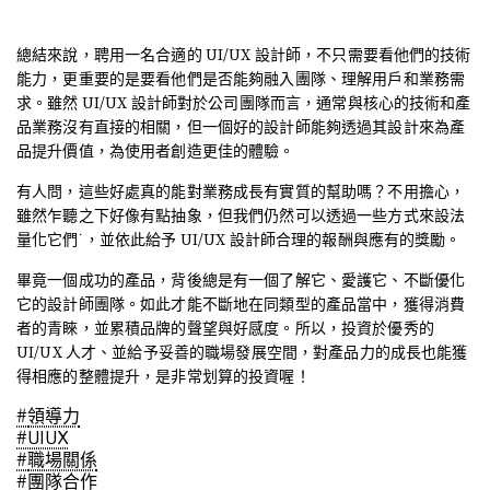
總結來說，聘用一名合適的 UI/UX 設計師，不只需要看他們的技術
能力，更重要的是要看他們是否能夠融入團隊、理解用戶和業務需
求。雖然 UI/UX 設計師對於公司團隊而言，通常與核心的技術和產
品業務沒有直接的相關，但一個好的設計師能夠透過其設計來為產
品提升價值，為使用者創造更佳的體驗。
有人問，這些好處真的能對業務成長有實質的幫助嗎？不用擔心，
雖然乍聽之下好像有點抽象，但我們仍然可以透過一些方式來設法
量化它們˙，並依此給予 UI/UX 設計師合理的報酬與應有的獎勵。
畢竟一個成功的產品，背後總是有一個了解它、愛護它、不斷優化
它的設計師團隊。如此才能不斷地在同類型的產品當中，獲得消費
者的青睞，並累積品牌的聲望與好感度。所以，投資於優秀的
UI/UX 人才、並給予妥善的職場發展空間，對產品力的成長也能獲
得相應的整體提升，是非常划算的投資喔！
#
領導力
#
UIUX
#
職場關係
#
團隊合作